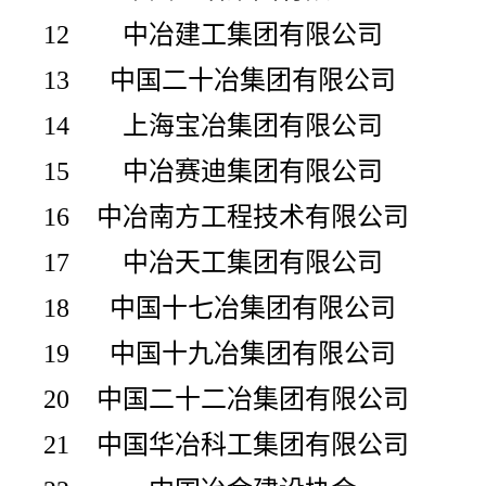
12
中冶建工集团有限公司
13
中国二十冶集团有限公司
14
上海宝冶集团有限公司
15
中冶赛迪集团有限公司
16
中冶南方工程技术有限公司
17
中冶天工集团有限公司
18
中国十七冶集团有限公司
19
中国十九冶集团有限公司
20
中国二十二冶集团有限公司
21
中国华冶科工集团有限公司