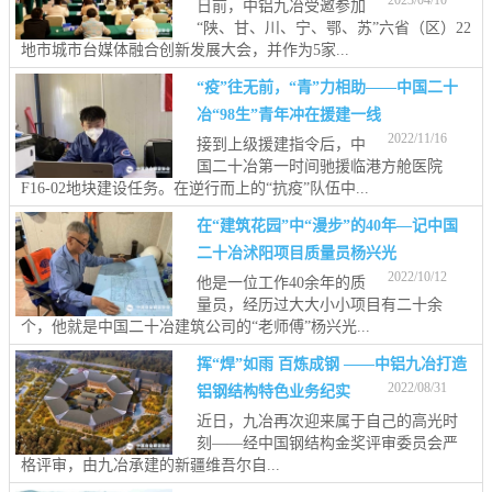
2023/04/10
日前，中铝九冶受邀参加
“陕、甘、川、宁、鄂、苏”六省（区）22
地市城市台媒体融合创新发展大会，并作为5家...
“疫”往无前，“青”力相助——中国二十
冶“98生”青年冲在援建一线
2022/11/16
接到上级援建指令后，中
国二十冶第一时间驰援临港方舱医院
F16-02地块建设任务。在逆行而上的“抗疫”队伍中...
在“建筑花园”中“漫步”的40年—记中国
二十冶沭阳项目质量员杨兴光
2022/10/12
他是一位工作40余年的质
量员，经历过大大小小项目有二十余
个，他就是中国二十冶建筑公司的“老师傅”杨兴光...
挥“焊”如雨 百炼成钢 ——中铝九冶打造
2022/08/31
铝钢结构特色业务纪实
近日，九冶再次迎来属于自己的高光时
刻——经中国钢结构金奖评审委员会严
格评审，由九冶承建的新疆维吾尔自...