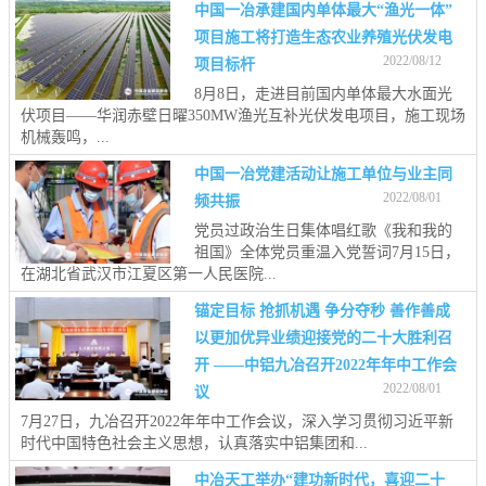
中国一冶承建国内单体最大“渔光一体”
项目施工将打造生态农业养殖光伏发电
2022/08/12
项目标杆
8月8日，走进目前国内单体最大水面光
伏项目——华润赤壁日曜350MW渔光互补光伏发电项目，施工现场
机械轰鸣，...
中国一冶党建活动让施工单位与业主同
2022/08/01
频共振
党员过政治生日集体唱红歌《我和我的
祖国》全体党员重温入党誓词7月15日，
在湖北省武汉市江夏区第一人民医院...
锚定目标 抢抓机遇 争分夺秒 善作善成
以更加优异业绩迎接党的二十大胜利召
开 ——中铝九冶召开2022年年中工作会
2022/08/01
议
7月27日，九冶召开2022年年中工作会议，深入学习贯彻习近平新
时代中国特色社会主义思想，认真落实中铝集团和...
中冶天工举办“建功新时代，喜迎二十