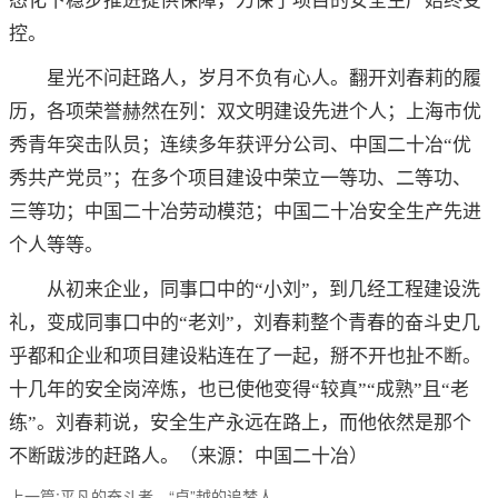
态化下稳步推进提供保障，力保了项目的安全生产始终受
控。
星光不问赶路人，岁月不负有心人。翻开刘春莉的履
历，各项荣誉赫然在列：双文明建设先进个人；上海市优
秀青年突击队员；连续多年获评分公司、中国二十冶“优
秀共产党员”；在多个项目建设中荣立一等功、二等功、
三等功；中国二十冶劳动模范；中国二十冶安全生产先进
个人等等。
从初来企业，同事口中的“小刘”，到几经工程建设洗
礼，变成同事口中的“老刘”，刘春莉整个青春的奋斗史几
乎都和企业和项目建设粘连在了一起，掰不开也扯不断。
十几年的安全岗淬炼，也已使他变得“较真”“成熟”且“老
练”。刘春莉说，安全生产永远在路上，而他依然是那个
不断跋涉的赶路人。（来源：中国二十冶）
上一篇:平凡的奋斗者，“卓”越的追梦人