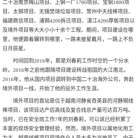
二十冶南京梅山项目、上钢一厂1780项目、宝钢1800项
目、太钢项目、无锡焚烧垃圾项目、常州中天线棒项目、
福建鼎信项目、浦钢4200拆迁项目、湛江4200厚板项目以
及境外项目等大大小小十余个工程。期间，项目建设在哪
里，他便跟着辗转到哪里，一路来披星戴月，一路上不负
日月辰星。
时间回到2016年，那是刘春莉工作时空的一个分水
岭。2016年之前他跟随项目建设转战祖国的大江南北，
2016年，他从国内项目调转到中国二十冶海外公司，奔赴
境外项目一线，开始了他的驻外工作生涯。
境外项目的首站是位于越南河静省奇英县的河静钢线
棒项目，该项目达产后高线及复合线总产量可达百万吨。
当时，已在安全岗工作7年的刘春莉，可以说已经积累了
丰富的现场安全管理经验，然而，境外项目以属地化用工
为主，越南线棒项目现场作业人员大多为当地员工，由于