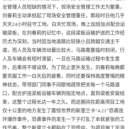
全管理人员短缺的情况下，现场安全管理工作尤为繁重，
刘春莉主动承担起了现场安全管理重任，那段时日他几乎
天天24小时驻守工地。白天忙现场，晚上加班加点配合运
输梁板，在刘春莉的记忆中，这段梁板运输护送的工作经
历尤为深刻，当时因当地道路比较狭小且跨越交通主干
道，而人员及车辆流动量比较大，马路需要临时封闭，行
人及车辆会有短时滞留，一旦在马路运输过程中发生意
外，后果将不堪设想。为了防止意外发生，刘春莉每晚都
要克服工作一白天后的疲惫，同时还要保持高度警惕的精
神状态，带领部门同事不间歇地疏导把关每一个马路道
口，配合护送梁板运输车辆到指定地点，直到梁板安装结
束，这整个过程长达一年之久。而这期间在距离项目工地
仅十公里的地方发生了震惊世界的斯里兰卡“4.21”恐袭连
环爆炸事件，恐袭事件的发生一下子打乱了本就紧张的工
作节奏，整个斯里兰卡都陷在了恐慌中，为项目施工平添