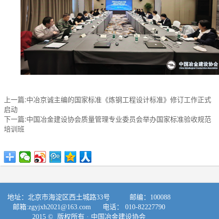
上一篇:中冶京诚主编的国家标准《炼钢工程设计标准》修订工作正式
启动
下一篇:中国冶金建设协会质量管理专业委员会举办国家标准验收规范
培训班
地址：北京市海淀区西土城路33号 邮编：100088
邮箱:
zgyjxh2021@163.com
电话： 010-82227790
2015 © 版权所有 ·
中国冶金建设协会