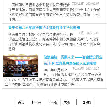
党建工作 2026/02/07
中国制药装备行业协会副秘书长遆倩鹤涉
嫌严重违法，目前正接受中央纪委国家监委驻中央社会工作部
纪检监察组和海南省儋州市监察委员会监察调查。来源：中社
部信息...
关于公布2025年度全国冶金建设行业工法的通知
工法 2025/12/03
各有关单位：根据《全国冶金建设行业工程
建设工法管理办法》，经条件初审和专家组会议评审，“高耸
异形曲面钢结构模块化安装工法”等379项为2025年度全国冶金
建设...
破浪启航，质赢未来 ——冶金建设行业
设计QC竞赛总决赛在武汉圆满落幕
协会动态 2025/11/25
2025年11月19-21
日，由中国冶金建设协会设计工作委员
会主办、中冶京诚工程技术有限公司承办、中冶南方工程技术有限
公司协办的“2025年冶金建设行业设计质量管理小...
首页
上一页
下一页
末页
/85