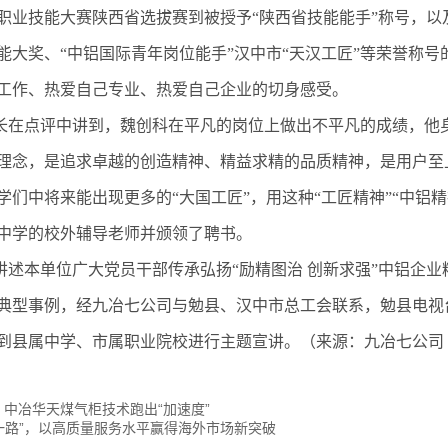
职业技能大赛陕西省选拔赛到被授予“陕西省技能能手”称号，以
能大奖、“中铝国际青年岗位能手”汉中市“天汉工匠”等荣誉称
工作、热爱自己专业、热爱自己企业的切身感受。
点评中讲到，魏创科在平凡的岗位上做出不平凡的成绩，他身
理念，是追求卓越的创造精神、精益求精的品质精神，是用户至
学们中将来能出现更多的“大国工匠”，用这种“工匠精神”“中铝精
中学的校外辅导老师并颁领了聘书。
本单位广大党员干部传承弘扬“励精图治 创新求强”中铝企业
典型事例，经九冶七公司与勉县、汉中市总工会联系，勉县电视
到县属中学、市属职业院校进行主题宣讲。（来源：九冶七公司
 中冶华天煤气柜技术跑出“加速度”
带一路”，以高质量服务水平赢得海外市场新突破