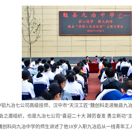
，中铝九冶七公司高级技师、汉中市“天汉工匠"魏创科走进勉县九冶
会之邀组织，也是九冶七公司“喜迎二十大 踔厉奋发 勇立新功”
科向九冶中学的师生讲述了他18岁入职九冶后从一线青年工