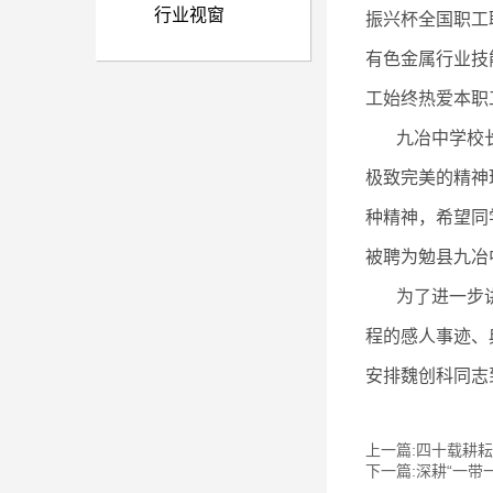
行业视窗
振兴杯全国职工
有色金属行业技
工始终热爱本职
九冶中学校长在
极致完美的精神
种精神，希望同
被聘为勉县九冶
为了进一步讲述
程的感人事迹、
安排魏创科同志
上一篇:四十载耕耘
下一篇:深耕“一