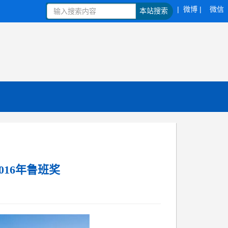
| 微博 |
微信
本站搜索
16年鲁班奖