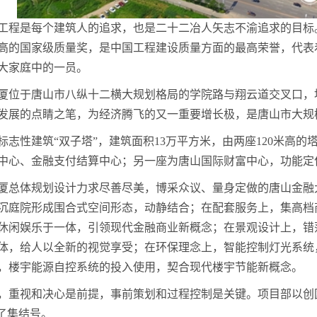
工程是每个建筑人的追求，也是二十二冶人矢志不渝追求的目标
高的国家级质量奖，是中国工程建设质量方面的最高荣誉，代表
大家庭中的一员。
厦位于唐山市八纵十二横大规划格局的学院路与翔云道交叉口，
发展的点睛之笔，为经济腾飞的又一重要增长极，是唐山市大规
标志性建筑“双子塔”，建筑面积13万平方米，由两座120米高
中心、金融支付结算中心；另一座为唐山国际财富中心，功能定
厦总体规划设计力求尽善尽美，博采众议、量身定做的唐山金融
沉庭院形成围合式空间形态，动静结合；在配套服务上，集高档
休闲娱乐于一体，引领现代金融商业新概念；在景观设计上，错
体，给人以全新的视觉享受；在环保理念上，智能控制灯光系统
，楼宇能源自控系统的投入使用，契合现代楼宇节能新概念。
，重视和决心是前提，事前策划和过程控制是关键。项目部以创
响了集结号。