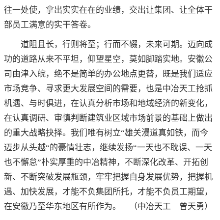
往一处使，拿出实实在在的业绩，交出让集团、让全体干
部员工满意的实干答卷。
道阻且长，行则将至；行而不辍，未来可期。迈向成
功的道路从来不平坦，仰望星空，莫如脚踏实地。安徽公
司由津入皖，绝不是简单的办公地点更替，既是我们适应
市场竞争、寻求更大发展空间的需要，也是中冶天工抢抓
机遇、与时俱进，在认真分析市场和地域经济的新变化，
在认真调研、审慎判断建筑业区域市场前景的基础上做出
的重大战略抉择。我们唯有树立“雄关漫道真如铁，而今
迈步从头越“的豪情壮志，继续发扬“一天也不耽误、一天
也不懈怠”朴实厚重的中冶精神，不断深化改革、开拓创
新、不断突破发展瓶颈，牢牢把握自身发展优势，把握机
遇、加快发展，才能不负集团所托，才能不负员工期望，
在安徽乃至华东地区有所作为。 （中冶天工 曾天勇）