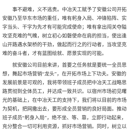
事不避难，义不逃责。中冶天工赋予了安徽公司开拓
安徽乃至华东市场的重任，唯有躬身入局、冲锋陷阵、实
字当头、干字为先才有可能完成使命；唯有拿出闯关夺隘
攻坚克难的气魄，树立初心如磐使命在肩的担当，使出逢
山开路遇水架桥的干劲，做起而行之的行动者，当攻坚克
难的奋斗者，才有蓝图绘就、愿景实现的可能。
就安徽公司目前来讲，首要之任务就是要统一全员思
想，舞起市场营销“龙头”，在开拓市场上下功夫。安徽的
发展前景是可观的，我将带领班子成员把中冶天工战略思
路贯彻到全体员工，并达成一致共识。以宿州市场初见曙
光的基础上，在中冶天工的支持下，我们将以目前的市场
为契机，把网撒出去，要形成全员营销的良好局面。推动
班子成员“躬身入局”，绝不坐、等、靠，立即行动起来，
充分整合一切可利用资源，抓好市场营销。同时，树立以