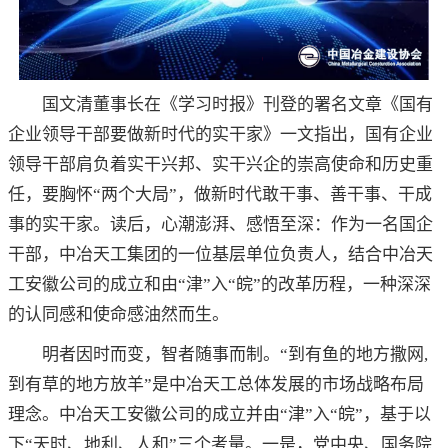
国文清董事长在《学习时报》刊登的署名文章《国有
企业领导干部要做新时代的实干家》一文指出，国有企业
领导干部肩负着实干兴邦、实干兴企的崇高使命和历史重
任，要胸怀“两个大局”，做新时代敢干事、善干事、干成
事的实干家。读后，心潮澎湃、感悟至深：作为一名国企
干部，中冶天工集团的一位基层单位负责人，结合中冶天
工安徽公司的成立和由“津”入“皖”的改革历程，一种深深
的认同感和使命感油然而生。
明者因时而变，智者随事而制。“到有鱼的地方撒网,
到有草的地方放羊”是中冶天工总体发展的市场战略布局
理念。中冶天工安徽公司的成立并由“津”入“皖”，基于以
下“天时、地利、人和”三个考量。一是，党中央、国务院