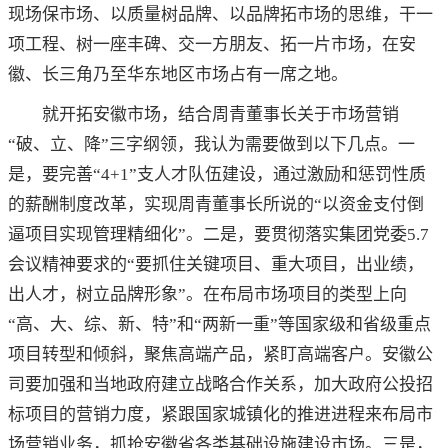
现场保市场、以质量树品牌、以品牌拓市场的思维，干一
项工程、树一座丰碑、交一方朋友、拓一片市场，在安
徽、长三角乃至华东地区市场占有一席之地。
就开拓安徽市场，结合周青董事长关于市场营销
“破、立、降”三字纲领，我认为需要做到以下几点。一
是，要完善“4+1”支人才队伍建设，通过激励和惩罚性质
的薪酬制度改革，实现周青董事长所说的“以资金支付倒
逼项目实现管理精细化”。二是，要贯彻落实集团党委5.7
会议精神要求的“要抓住关键项目、重大项目，出业绩，
出人才，树立品牌形象”。在布局市场项目的类型上向
“高、大、综、新、特”和“两新一重”等国家级和省级重点
项目转型和倾斜，聚焦高端产品，紧盯高端客户。安徽公
司要加强和当地政府建立战略合作关系，加大政府公投招
标项目的营销力度，紧跟国家城镇化的推进进程来布局市
场营销业务，抓抢安徽省各类基础设施建设市场。三是，