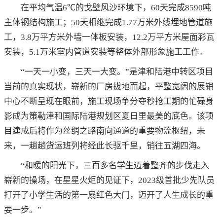
在平均气温6℃的戈壁风沙环境下，60天完成8590吨
主体钢结构施工；50天相继完成1.77万米外线埋地管道施
工，3.8万平方米外墙一体板安装，12.2万平方米屋面彩瓦
安装，5.1万米室内管道安装等整体外部形象施工工作。
“一天一小变，三天一大变。”是津和陆港中转区项目
当前的真实现状，崭新的厂房拔地而起，平整宽阔的展销
中心不断呈现在眼前，施工现场争分夺秒抢工期的忙碌身
影成为策勒津和国际陆港规划区夏日里最美的底色。该项
目建成后将作为丝绸之路南向通道的重要物流枢纽，未
来，一趟趟货运班列将经此长驱千里，销往五湖四海。
“和暖的阳光下，三百多名学生迈着整齐的步伐走入
崭新的操场，在星星火炬的见证下，2023级首批少先队员
打开了小学生活的第一扇红色大门，迈开了人生成长的重
要一步。”