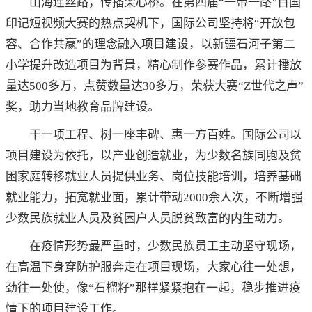
山海连丝路，传播架心桥。在第四届“一带一路”百国
印记短视频大赛的热点契机下，国际公司坚持将“开放包
容、合作共赢”的理念融入项目建设，以新疆石河子第二
小学提升改造项目为背景，精心制作参赛作品，累计播放
量达500多万，点赞数量达30多万，荣获大赛“Z世代之声”
奖，助力当地教育品牌建设。
干一项工程、树一座丰碑、惠一方百姓。国际公司以
项目建设为依托，以产业创造就业，为少数名族同胞及贫
困家庭转移就业人员提供业务、岗位技能培训，培养基础
就业能力，拓宽就业面，累计带动2000余人次，不断增强
少数民族就业人员及贫困户人员脱贫致富的内生动力。
在疫情形势最严重时，少数民族员工主动坚守现场，
在高温下身穿防护服奔走在项目现场，大家心往一处想，
劲往一处使，像“石榴籽”那样紧紧抱在一起，稳步推进疫
情下的项目建设工作。