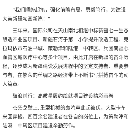
“我们顺势起笔，强化前瞻布局，勇毅笃行，为建设
大美新疆勾画新篇！”
三年来，国际公司在天山南北相继中标新疆七一生态
酿造产业园项目、新疆石河子第二小学提升改造工程、克
拉玛依市石油书城、策勒津和陆港—中转区、兵团南疆心
血管区域医疗中心等多个项目，由此开启在新疆的奋斗历
程，逐步成为新疆建设发展进程中的坚定支持者、重要参
与者，在繁荣的丝绸之路经济带上不断书写拼搏奋斗的动
人篇章。
破浪前行：高质量履约绘就项目建设精彩画卷
苍茫戈壁上, 重型机械的轰鸣声此起彼伏，大型卡车
来回穿梭，四百余名建设者在各自的岗位上，为策勒津和
陆港—中转区项目建设辛勤劳作。