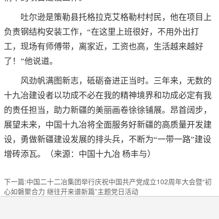
吐尔逊是策勒县托格拉克艾格勒村村民，他在项目上
负责钢结构安装工作，“在这里上班很好，不用外出打
工，现场有师傅带，离家近，工资也高，生活越来越好
了！”他说道。
风劲帆满图新志，砥砺奋进正当时。三年来，无数的
十九冶建设者以功成不必在我的精神境界和功成必定有我
的责任担当，助力新疆的美丽画卷徐徐铺展。昂首阔步，
展望未来，中国十九冶将全面服务好新疆的高质量开发建
设，勇做新疆建设发展的排头兵，不断为“一带一路”建设
增砖添瓦。（来源：中国十九冶 杨丰与）
下一篇:中国二十二冶集团举行庆祝中国共产党成立102周年大会暨“初
心如磐聚合力 继往开来谱新篇”主题党日活动