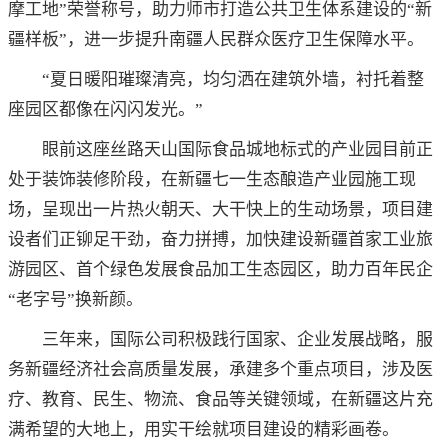
摩工地”荣誉称号，助力师市打造公共卫生体系建设的“新
疆样板”，进一步提升南疆人民群众医疗卫生保障水平。
“夏日暖阳璀璨清亮，均匀洒在建筑外墙，衬托着整
座园区都像在闪闪发光。”
眼前这座丝路天山国际食品城地标式的产业园目前正
处于装饰装修阶段，在新疆七一生态酿造产业园施工现
场，呈现出一片热火朝天、大干快上的生动场景，项目建
设者们正铆足干劲，奋力拼搏，加快建设新疆首家工业旅
游园区、首个绿色发展食品加工生态园区，助力百年民企
“老字号”换新颜。
三年来，国际公司积极践行国家、企业发展战略，服
务新疆经济社会高质量发展，承建多个重点项目，涉及医
疗、教育、民生、物流、食品等关键领域，在新疆这片充
满希望的大地上，用实干绘就项目建设的精彩画卷。