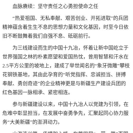
血脉赓续：坚守责任之心勇担使命之任
“热爱祖国、无私奉献、艰苦创业、开拓进取”的兵团
精神蕴含着生生不息的思想力量和文化基因，时至今日依
旧不断鼓舞着我们自强不息、砥砺前行。
为三线建设而生的中国十九冶，怀着让新中国屹立于
世界强国之林的朴素愿望和爱国热忱，曾用智慧和汗水在
2.5平方公里的坡地上，建成了举世闻名的“象牙微雕”攀枝
花钢铁基地，其由此孕育的“听党指挥、忠诚担当、拼搏
奉献、勇创奇迹”的企业精神更是与新疆生产建设兵团的
红色基因一脉相承、紧密相连。
参与新疆建设以来，中国十九冶人以党建为引领，在
危难中彰显担当，在发展中奋勇争先，汇聚起同心协力服
务“大美新疆”的澎湃动力。