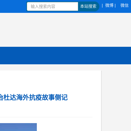
| 微博 |
微信
本站搜索
冶杜达海外抗疫故事侧记