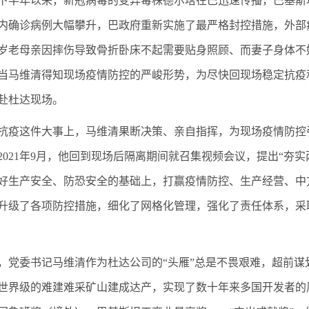
1年下半年以来，新冠病毒的变异毒株德尔塔在巴迅速传播，巴基
内确诊病例大幅攀升，巴政府重新实施了最严格封控措施，外部
0岁老母亲因摔伤导致骨折卧床不起需要贴身照顾、而妻子身体
当马维清得知现场疫情防控的严峻形势，为尽快回现场稳定抗疫
赴杜达现场。
抗疫这件大事上，马维清果断决策、亲自指挥，为现场疫情防控
2021年9月，他回到现场后隔离期间就召集视频会议，提出“夯
好生产安全、防恐安全的基础上，打赢疫情防控、生产经营、中
升级了各项防控措施，细化了网格化管理，强化了责任体系，采
以来，党委书记马维清作为杜达公司的“头雁”总是不畏艰难，超前
世界级的难建难采矿山建成达产，实现了数十年来多国开发者的