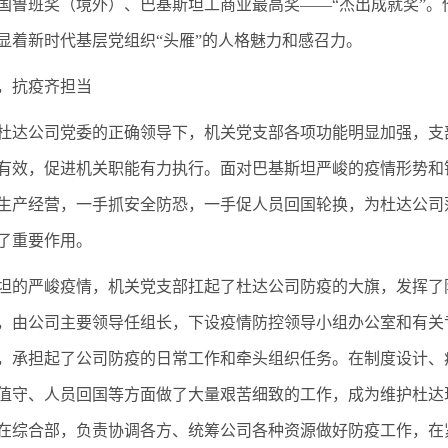
国鲁班奖（境外）、巴基斯坦工商业最高奖——“杰出成就奖”
显着新时代基层党组织“头雁”的人格魅力和感召力。
，抗疫齐担当
杜达公司党委的正确领导下，机关党支部各项功能明显加强，支
有效，促进机关职能有力执行。面对巴基斯坦严峻的疫情形势和
生产经营，一手抓安全防恐，一手促人员回国轮换，为杜达公司
了重要作用。
坦的严峻疫情，机关党支部扛起了杜达公司防疫的大旗，发挥了
，由公司主要领导任组长，下设疫情防控领导小组办公室和有关
，承担起了公司防疫的日常工作和牵头组织任务。在制度设计、
值守、人员回国等方面做了大量艰苦细致的工作，成为维护杜达
在综合部，负责协调各方、统筹公司各种资源做好防疫工作，在