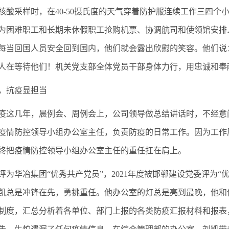
核酸采样时，在40-50摄氏度的天气穿着防护服连续工作三四个
为困难职工和长期未休假职工抢购机票、协调航司和使领馆安排
每当回国人员安全回到国内，他们就会露出欣慰的笑容。他们说
人在等待他们！机关党支部全体党员干部身体力行，用忠诚和奉
，抗疫显担当
疫这几年，晨例会、周例会上，公司领导做总结讲话时，不经意
疫情防控领导小组办公室主任，负责防疫的日常工作。因为工作
终把疫情防控领导小组办公室主任的重任扛在肩上。
评为华冶集团“优秀共产党员”，2021年度被邯郸建设党委评为
凯总是冲锋在先，勇挑重任。他办公室的灯总是亮到最晚，他和
制度，汇总分析着各单位、部门上报的各类防疫汇报材料和报表