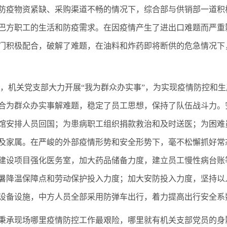
防疫物资紧缺、采购渠道不畅的情况下，综合部与供销部一道积
巴方职工的生活和防疫需求。在因疫情产生了进出口难题而严重
门积极配合，破解了难题，在油料和炸药即将断供的危急情况下
年以来，机关党支部大力开展“我为群众办实事”，为实现疫情防控
合为群众办实事解难题，稳定了员工思想，保持了队伍战斗力。
馆安排人员回国；为患病职工组织捐款救治和及时送医；为困难
及家属。在严峻的外部疫情形势和安全形势下，毫不松懈抓好常
建设项目强化医务室，加大药品储备力度，建立员工慢性病台账
暑降温保障点和劳动保护投入力度；加大安防投入力度，坚持以
设备设施，中方人员全部采用防弹车出行，着力提高出行安全系
秉承现场哪里疫情防控工作最艰险，哪里就有机关支部党员的身