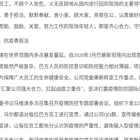
员工，不顾个人安危，义无反顾地从国内逆行回到现场的主要领
，勇于担当，默默奉献，舍小家、顾大家，夙夜在公，认真做好
帮助、鼓励、关爱，努力工作的现场年轻人；那是齐心合力，守
，抗疫勇担当
情在世界范围内多点暴发蔓延。自2020年3月巴基斯坦境内出
势陡然严峻复杂，巴方人员的防控意识和防控能力相对薄弱，项
为保障广大员工的生命健康安全，公司党委果断转变工作重点，
“汇聚公司强大合力，扛起战疫之重任”，坚决打赢疫情防控国际
委书记马维清多次召集召开疫情防控专题部署会议，组织下发公
、乌尔都语对每位巴方员工进行宣贯，通过公司QQ群、宣传展
宣讲，让每位员工都充分认识到疫情的严重性，避免输入型疫情