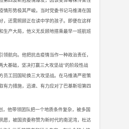
斯坦第四波新冠疫情爆发，因该变体毒株传染性
疫情形势极其严峻。当时党委书记马维清在国
不好，还需照顾正在读中学的孩子。即便在这样
和生产大局，他义无反顾地搭乘最早一班航班
引领航向。他把抗击疫情当作一种政治责任，
实两大基础，坚决打赢三大攻坚战”的阶段性战
方员工回国轮换三大攻坚战。在马维清严密策
取有力措施，迅速、有力应对了巴基斯坦第四
谋划，他带领团队把一个地质条件复杂，被多国
夙愿，被国资委称赞为新时代的南泥湾，杜达