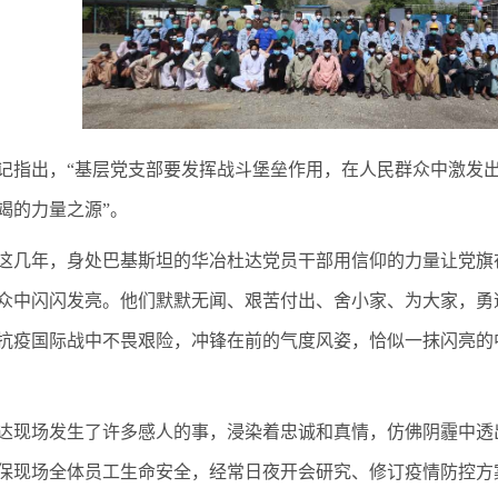
记指出，“基层党支部要发挥战斗堡垒作用，在人民群众中激发
竭的力量之源”。
这几年，身处巴基斯坦的华冶杜达党员干部用信仰的力量让党旗
众中闪闪发亮。他们默默无闻、艰苦付出、舍小家、为大家，勇
抗疫国际战中不畏艰险，冲锋在前的气度风姿，恰似一抹闪亮的
达现场发生了许多感人的事，浸染着忠诚和真情，仿佛阴霾中透
保现场全体员工生命安全，经常日夜开会研究、修订疫情防控方