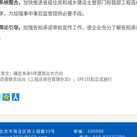
系统整合。
加快推进省级住房和城乡建设主管部门和我部工程造
享，为加强事中事后监管提供必要手段。
舆论引导。
加强告知承诺审批宣传工作，使企业充分了解告知
）
合发文：确定未来5年建筑业大方向
发改委联合出台《工程总承包管理办法》，3月1日起正式施行
 北京市海淀区西土城路33号 邮编：100088