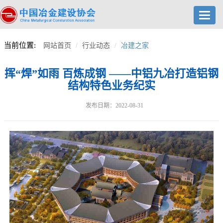
Toggl
navig
当前位置:
网站首页
行业动态
冶建之家
挥“焊”如雨 百炼成钢 ——中铝九冶打造铝钢
结构特色业务纪实
发布日期：2022-08-31