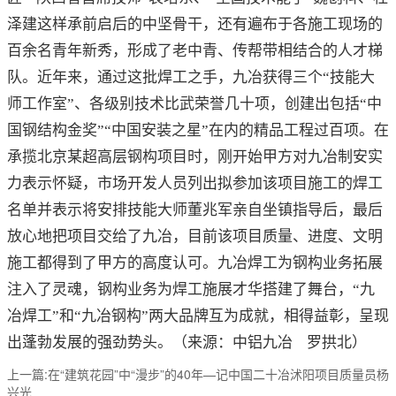
泽建这样承前启后的中坚骨干，还有遍布于各施工现场的
百余名青年新秀，形成了老中青、传帮带相结合的人才梯
队。近年来，通过这批焊工之手，九冶获得三个“技能大
师工作室”、各级别技术比武荣誉几十项，创建出包括“中
国钢结构金奖”“中国安装之星”在内的精品工程过百项。在
承揽北京某超高层钢构项目时，刚开始甲方对九冶制安实
力表示怀疑，市场开发人员列出拟参加该项目施工的焊工
名单并表示将安排技能大师董兆军亲自坐镇指导后，最后
放心地把项目交给了九冶，目前该项目质量、进度、文明
施工都得到了甲方的高度认可。九冶焊工为钢构业务拓展
注入了灵魂，钢构业务为焊工施展才华搭建了舞台，“九
冶焊工”和“九冶钢构”两大品牌互为成就，相得益彰，呈现
出蓬勃发展的强劲势头。（来源：中铝九冶 罗拱北）
上一篇:在“建筑花园”中“漫步”的40年—记中国二十冶沭阳项目质量员杨
兴光