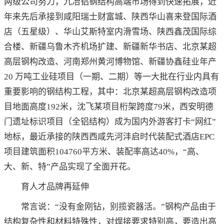
两级公司努力，九冶铝钢结构高端市场得到快速拓展，近
年来先后承接到咸阳瑞士财富城、陕西华山喜来登国际酒
店（五星级）、华山艾斯特室内滑雪场、陕西鑫茂国际综
合楼、新疆乌鲁木齐机场扩建、新疆新华书店、北京某超
高层钢构改造、河南郑州黄河博物馆、新疆协鑫硅业年产
20 万吨工业硅项目（一期、二期）等一大批在行业内具有
重要影响的钢结构工程，其中：北京某超高层钢构改造项
目地面高度192米，沈飞某项目桁架跨度79米，西安明德
门遗址标识项目（全铝结构）成为国内外游客打卡“网红”
地标，最近承接的陕西西咸先河沣启时代装配式酒店EPC
项目建筑面积104760平方米、装配率高达40%，“高、
大、新、特”产品实现了全面开花。
育人才品牌再延伸
常言说：“没有金刚钻，别揽瓷器活。”钢构产品由于
结构复杂性和材料特殊性，对焊接要求特别高，要造出高