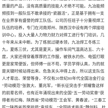
质量的产品，没有高质量的技能人才绝不可能。九冶能频
频揽到一般队伍不敢承接的“瓷器活”，正是基于拥有一支
在业界享有盛誉的焊工队伍。公司历任班子十分重视焊工
队伍的培养，专门在河南郑州、陕西汉中设有两个焊接培
训中心，投入大量人力物力财力对焊工进行专门培训，几
十年来从未中断。为了练就过硬本领，九冶焊工冬练三
九，夏练三伏，尤其是夏天，操作车间气温高达五、六十
度，大家还得穿着厚厚的工作服，被铁水灼伤、电弧打眼
更是家常便饭，但师傅一丝不苟，学员学得认真，为的就
是关键时候站得出来、危急关头冲得上去，所以这支队伍
人才辈出、荣誉等身，不仅有20世纪80年代全国冶金行业
“劳动模范”张敦大、董兆军，“新长征突击手”郑耀鲁这样
的前辈名师，也有近年涌现出来的全国“五一劳动奖章”获
得者肖红梅、陕西省“劳动模范”王会军、黄春波，“三秦工
匠”“陕西省首席技师”袁培东、“全国技术能手”魏创科、杜