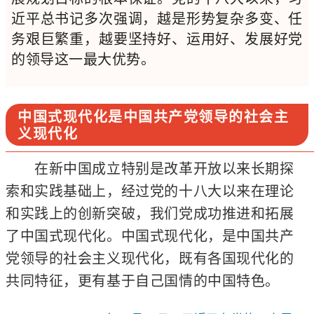
近平总书记多次强调，越是形势复杂多变、任
务艰巨繁重，越要坚持好、运用好、发展好党
的领导这一最大优势。
中国式现代化是中国共产党领导的社会主
义现代化
在新中国成立特别是改革开放以来长期探
索和实践基础上，经过党的十八大以来在理论
和实践上的创新突破，我们党成功推进和拓展
了中国式现代化。中国式现代化，是中国共产
党领导的社会主义现代化，既有各国现代化的
共同特征，更有基于自己国情的中国特色。