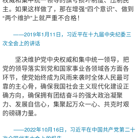
主。如果这样做了，那在增强“四个意识”、做到
“两个维护”上就严重不合格！
——2019年1月11日，习近平在十九届中央纪委三
次全会上的讲话
坚决维护党中央权威和集中统一领导，把
党的领导落实到党和国家事业各领域各方面各
环节，使党始终成为风雨来袭时全体人民最可
靠的主心骨，确保我国社会主义现代化建设正
确方向，确保拥有团结奋斗的强大政治凝聚
力、发展自信心，集聚起万众一心、共克时艰
的磅礴力量。
——2022年10月16日，习近平在中国共产党第二十