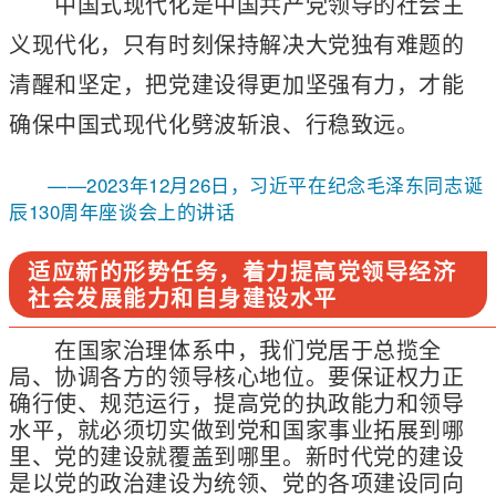
中国式现代化是中国共产党领导的社会主
义现代化，只有时刻保持解决大党独有难题的
清醒和坚定，把党建设得更加坚强有力，才能
确保中国式现代化劈波斩浪、行稳致远。
——2023年12月26日，习近平在纪念毛泽东同志诞
辰130周年座谈会上的讲话
适应新的形势任务，着力提高党领导经济
社会发展能力和自身建设水平
在国家治理体系中，我们党居于总揽全
局、协调各方的领导核心地位。要保证权力正
确行使、规范运行，提高党的执政能力和领导
水平，就必须切实做到党和国家事业拓展到哪
里、党的建设就覆盖到哪里。新时代党的建设
是以党的政治建设为统领、党的各项建设同向