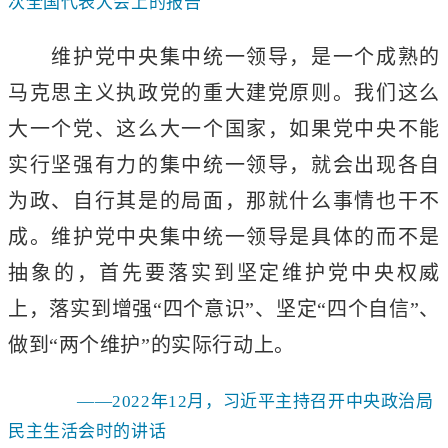
次全国代表大会上的报告
维护党中央集中统一领导，是一个成熟的
马克思主义执政党的重大建党原则。我们这么
大一个党、这么大一个国家，如果党中央不能
实行坚强有力的集中统一领导，就会出现各自
为政、自行其是的局面，那就什么事情也干不
成。维护党中央集中统一领导是具体的而不是
抽象的，首先要落实到坚定维护党中央权威
上，落实到增强“四个意识”、坚定“四个自信”、
做到“两个维护”的实际行动上。
——2022年12月，习近平主持召开中央政治局
民主生活会时的讲话