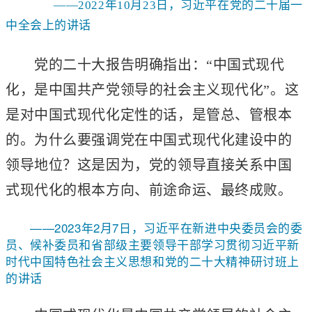
——2022年10月23日，习近平在党的二十届一
中全会上的讲话
党的二十大报告明确指出：“中国式现代
化，是中国共产党领导的社会主义现代化”。这
是对中国式现代化定性的话，是管总、管根本
的。为什么要强调党在中国式现代化建设中的
领导地位？这是因为，党的领导直接关系中国
式现代化的根本方向、前途命运、最终成败。
——2023年2月7日，习近平在新进中央委员会的委
员、候补委员和省部级主要领导干部学习贯彻习近平新
时代中国特色社会主义思想和党的二十大精神研讨班上
的讲话