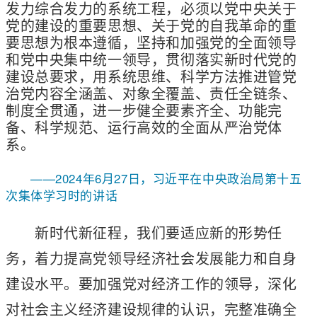
发力综合发力的系统工程，必须以党中央关于
党的建设的重要思想、关于党的自我革命的重
要思想为根本遵循，坚持和加强党的全面领导
和党中央集中统一领导，贯彻落实新时代党的
建设总要求，用系统思维、科学方法推进管党
治党内容全涵盖、对象全覆盖、责任全链条、
制度全贯通，进一步健全要素齐全、功能完
备、科学规范、运行高效的全面从严治党体
系。
——2024年6月27日，习近平在中央政治局第十五
次集体学习时的讲话
新时代新征程，我们要适应新的形势任
务，着力提高党领导经济社会发展能力和自身
建设水平。要加强党对经济工作的领导，深化
对社会主义经济建设规律的认识，完整准确全