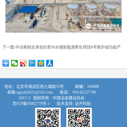
下一篇:中冶焦耐总承包的贵州水钢新能源焦化项目6号焦炉成功投产
地址：北京市海淀区西土城路33号 邮编：100088
邮箱:
zgyjxh2021@163.com
电话： 010-82227790
2015 © 版权所有 ·
中国冶金建设协会
京ICP备05082778号-1
技术支持:
远齐科技